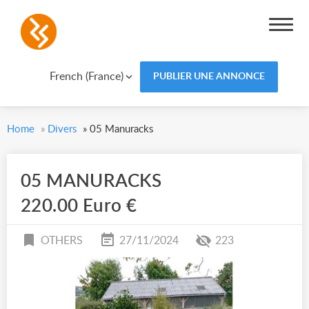
French (France)
PUBLIER UNE ANNONCE
Home
»
Divers
»
05 Manuracks
05 MANURACKS
220.00 Euro €
OTHERS
27/11/2024
223