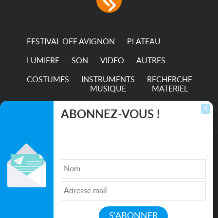
permanence of a 50,000-
hour...
FESTIVAL OFF AVIGNON
PLATEAU
LUMIERE
SON
VIDEO
AUTRES
COSTUMES
INSTRUMENTS
RECHERCHE
MUSIQUE
MATERIEL
TRANSPORTS
X
ABONNEZ-VOUS !
Inscrivez-vous pour recevoir les dernières
annonces, mises à jour et offres spéciales
directement dans votre boîte de réception.
©2026. All rights reserved recupscene.com
Qui sommes nous ?
|
Médias
|
Newsletter
|
CGU
|
Politique de confidentialité
|
Partenaires
|
Mentions légales
|
Contact