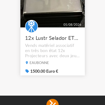
05/08/2026
12x Lustr Selador ETC Led 7x colors filtres
Vends matériel associatif
en très bon état 12x
Projecteurs avec deux jeux
de filtre filtre Lustr Selador
EAUBONNE
(7x color) Colour Mixing
system – seven colour
1500.00 Euro €
LEDs providing the
broadest colour spectrum
in any LED fixture
Incandescent-quality light
with low power
consumption The