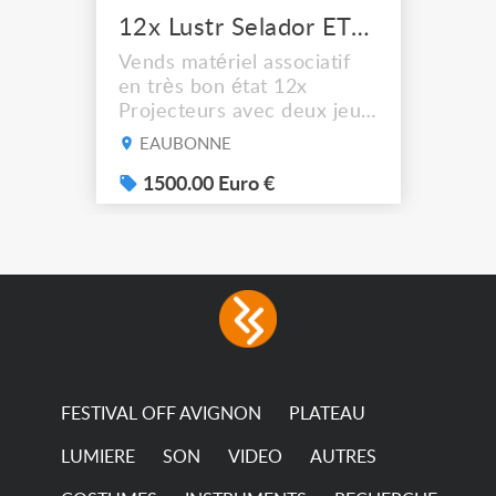
12x Lustr Selador ETC Led 7x colors filtres
Vends matériel associatif
en très bon état 12x
Projecteurs avec deux jeux
de filtre filtre Lustr Selador
EAUBONNE
(7x color) Colour Mixing
system – seven colour
1500.00 Euro €
LEDs providing the
broadest colour spectrum
in any LED fixture
Incandescent-quality light
with low power
consumption The
permanence of a 50,000-
hour...
FESTIVAL OFF AVIGNON
PLATEAU
LUMIERE
SON
VIDEO
AUTRES