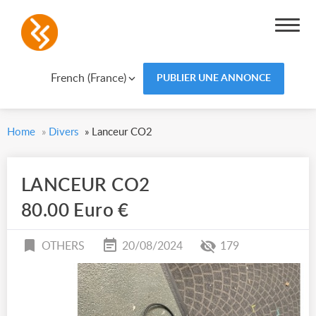
French (France)
PUBLIER UNE ANNONCE
Home
»
Divers
»
Lanceur CO2
LANCEUR CO2
80.00 Euro €
OTHERS
20/08/2024
179