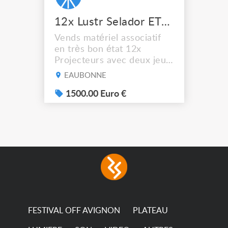
12x Lustr Selador ETC Led 7x colors filtres
Vends matériel associatif
en très bon état 12x
Projecteurs avec deux jeux
de filtre filtre Lustr Selador
EAUBONNE
(7x color) Colour Mixing
system – seven colour
1500.00 Euro €
LEDs providing the
broadest colour spectrum
in any LED fixture
Incandescent-quality light
with low power
consumption The
permanence of a 50,000-
hour...
FESTIVAL OFF AVIGNON
PLATEAU