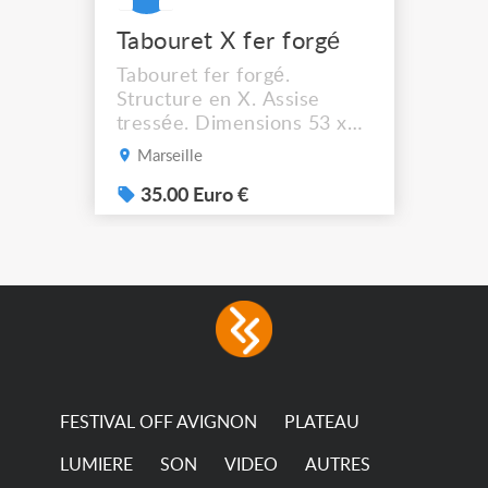
Tabouret X fer forgé
Tabouret fer forgé.
Structure en X. Assise
tressée. Dimensions 53 x
44 cm. Hauteur assise :
Marseille
41,5 cm Solide et stable. A
récupérer à Marseille
35.00 Euro €
13012.
FESTIVAL OFF AVIGNON
PLATEAU
LUMIERE
SON
VIDEO
AUTRES