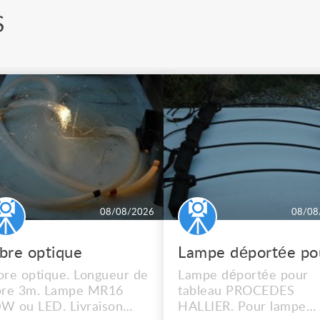
S
08/08/2026
08/08
ibre optique
bre optique. Longueur de
Lampe déportée pour
bre 3m. Lampe MR16
tableau PROCEDES
W ou LED. Livraison
HALLIER. Pour lampe