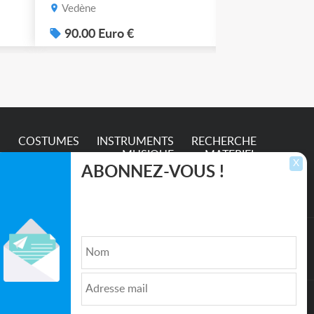
possible. 90€ le lot de 4.
Vedène
Vedène
.
90.00 Euro €
100.00 Eur
S
COSTUMES
INSTRUMENTS
RECHERCHE
MUSIQUE
MATERIEL
X
ABONNEZ-VOUS !
Inscrivez-vous pour recevoir les dernières
annonces, mises à jour et offres spéciales
directement dans votre boîte de réception.
lture et de l'Entertainment
Qui sommes nous ?
|
Médias
|
Newsletter
|
CGU
|