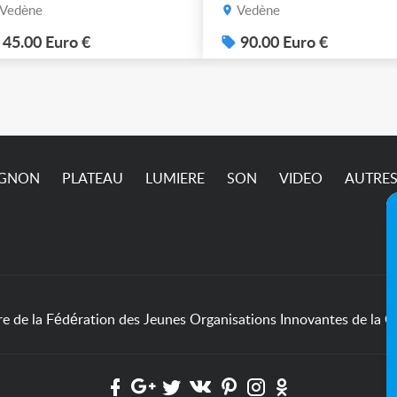
ssible.
MR16 halogène ou LED
Vedène
Vedène
graduable. Livraison
possible. 90€ le lot de 4
45.00 Euro €
90.00 Euro €
IGNON
PLATEAU
LUMIERE
SON
VIDEO
AUTRE
de la Fédération des Jeunes Organisations Innovantes de la Cu