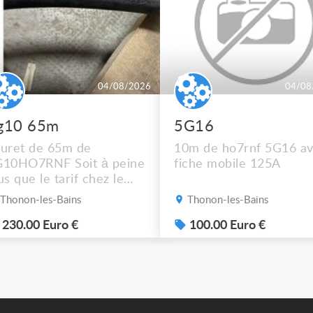
04/08/2026
04/08
g10 65m
5G16
uret de 65m de
10m de ho7rnf 5G16 a
G10HO7RNF Soit à peine
fiche mobile 125A
us que le tarif chez le
cupérateur Mais
Thonon-les-Bains
Thonon-les-Bains
pêchez vous !! Photos
p sur demande ça ne
230.00 Euro €
100.00 Euro €
sse pas sur l’annonce