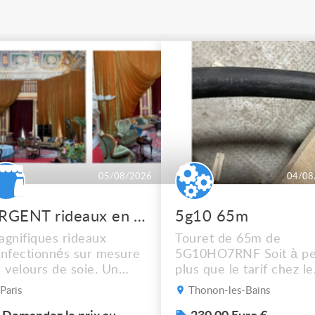
05/08/2026
04/08
URGENT rideaux en velours de soie
5g10 65m
gnifiques rideaux
Touret de 65m de
nfectionnés sur mesure
5G10HO7RNF Soit à pe
 velours de soie. Un
plus que le tarif chez le
dre de scène rouge, un
récupérateur Mais
Paris
Thonon-les-Bains
eu + des rideaux isolés.
dépêchez vous !! Photo