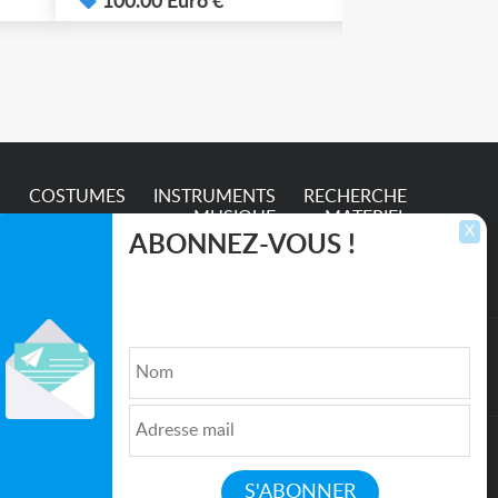
100.00 Euro €
50.00 Euro
e
S
COSTUMES
INSTRUMENTS
RECHERCHE
MUSIQUE
MATERIEL
X
ABONNEZ-VOUS !
Inscrivez-vous pour recevoir les dernières
annonces, mises à jour et offres spéciales
directement dans votre boîte de réception.
lture et de l'Entertainment
Qui sommes nous ?
|
Médias
|
Newsletter
|
CGU
|
Politique de confidentialité
|
Partenaires
|