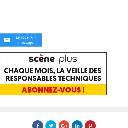
Envoyer un
message