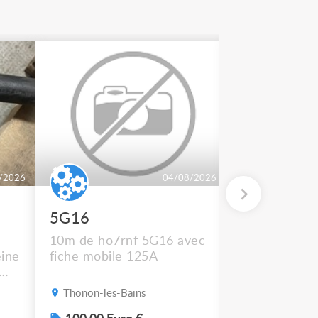
/2026
04/08/2026
5G16
2 BT 500
10m de ho7rnf 5G16 avec
En état de m
ine
fiche mobile 125A
Thonon-les-Bains
Thonon-les-B
s