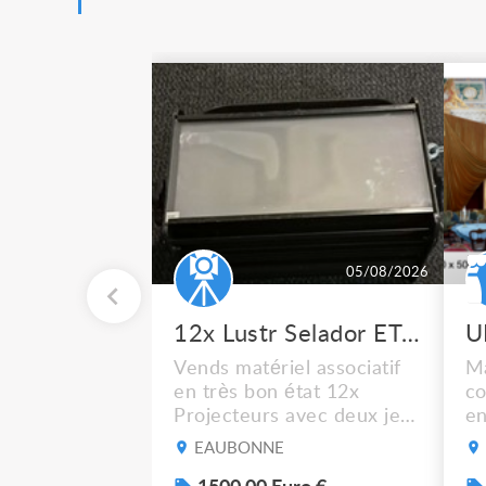
05/08/2026
12x Lustr Selador ETC Led 7x colors filtres
Vends matériel associatif
Ma
en très bon état 12x
co
Projecteurs avec deux jeux
en
de filtre filtre Lustr Selador
ca
EAUBONNE
(7x color) Colour Mixing
bl