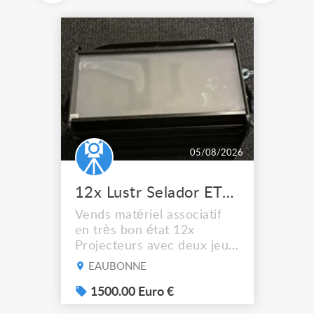
05/08/2026
12x Lustr Selador ETC Led 7x colors filtres
Vends matériel associatif
en très bon état 12x
Projecteurs avec deux jeux
de filtre filtre Lustr Selador
EAUBONNE
(7x color) Colour Mixing
system – seven colour
1500.00 Euro €
LEDs providing the