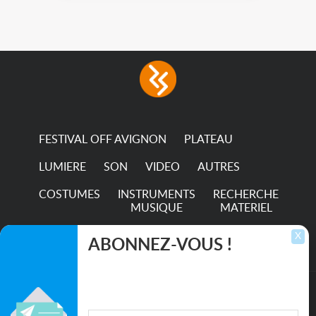
broadest colour spectrum
in any LED fixture
Incandescent-quality light
with low power
consumption The
permanence of a 50,000-
hour...
FESTIVAL OFF AVIGNON
PLATEAU
LUMIERE
SON
VIDEO
AUTRES
COSTUMES
INSTRUMENTS
RECHERCHE
MUSIQUE
MATERIEL
TRANSPORTS
X
ABONNEZ-VOUS !
Inscrivez-vous pour recevoir les dernières
annonces, mises à jour et offres spéciales
directement dans votre boîte de réception.
©2026. All rights reserved recupscene.com