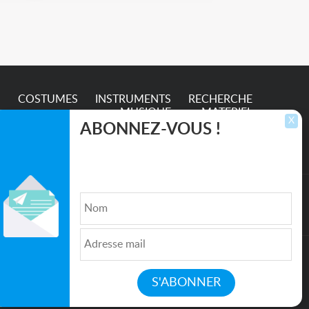
S
COSTUMES
INSTRUMENTS
RECHERCHE
MUSIQUE
MATERIEL
X
ABONNEZ-VOUS !
Inscrivez-vous pour recevoir les dernières
annonces, mises à jour et offres spéciales
directement dans votre boîte de réception.
lture et de l'Entertainment
Qui sommes nous ?
|
Médias
|
Newsletter
|
CGU
|
Politique de confidentialité
|
Partenaires
|
Mentions légales
|
Contact