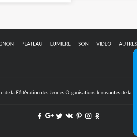
4) jusqu'à ce vendredi 7
ût (matin) inclus. Pric et
dalités à définir
semble.
IGNON
PLATEAU
LUMIERE
SON
VIDEO
AUTRE
de la Fédération des Jeunes Organisations Innovantes de la Cu