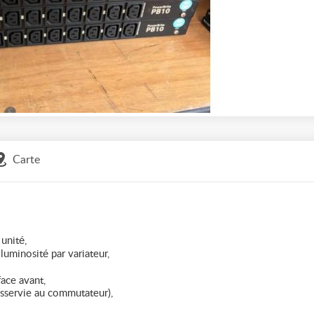
Carte
unité,
luminosité par variateur,
face avant,
 asservie au commutateur),