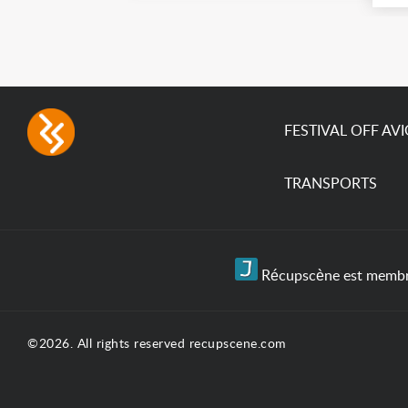
broadest colour spectrum
(9
in any LED fixture
ao
Incandescent-quality light
mo
with low power
en
consumption The
permanence of a 50,000-
hour...
FESTIVAL OFF AV
TRANSPORTS
Récupscène est membre 
©2026. All rights reserved recupscene.com