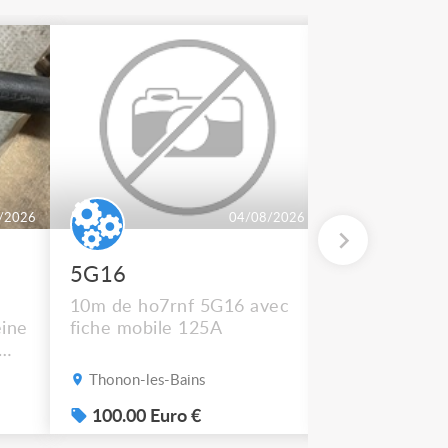
/2026
04/08/2026
5G16
2 BT 500
10m de ho7rnf 5G16 avec
En état de m
ine
fiche mobile 125A
Thonon-les-Bains
Thonon-les-B
s
100.00 Euro €
50.00 Euro
e