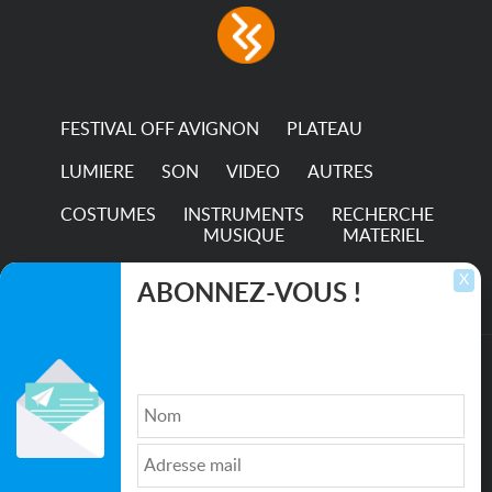
consumption The
permanence of a 50,000-
hour...
FESTIVAL OFF AVIGNON
PLATEAU
LUMIERE
SON
VIDEO
AUTRES
COSTUMES
INSTRUMENTS
RECHERCHE
MUSIQUE
MATERIEL
TRANSPORTS
X
ABONNEZ-VOUS !
Inscrivez-vous pour recevoir les dernières
annonces, mises à jour et offres spéciales
directement dans votre boîte de réception.
©2026. All rights reserved recupscene.com
Qui sommes nous ?
|
Médias
|
Newsletter
|
CGU
|
Politique de confidentialité
|
Partenaires
|