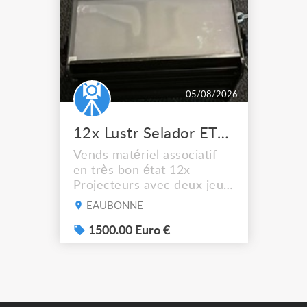
05/08/2026
12x Lustr Selador ETC Led 7x colors filtres
Vends matériel associatif
en très bon état 12x
Projecteurs avec deux jeux
de filtre filtre Lustr Selador
EAUBONNE
(7x color) Colour Mixing
system – seven colour
1500.00 Euro €
LEDs providing the
broadest colour spectrum
in any LED fixture
Incandescent-quality light
with low power