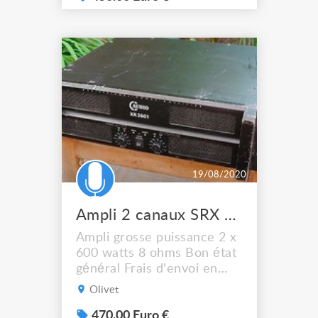
19/08/2020
Ampli 2 canaux SRX 3801 C Audio
Ampli grosse puissance 2 x
600 watts 8 ohms Bon état
général Frais d'envoi en
plus
Olivet
470.00 Euro €