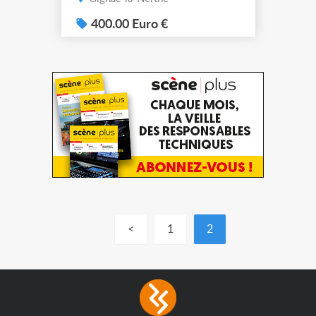
400.00 Euro €
<
1
2