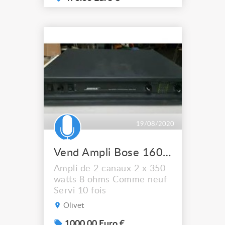
19/08/2020
Vend Ampli Bose 1600 VI
Ampli de 2 canaux 2 x 350
watts 8 ohms Comme neuf
Servi 10 fois
Olivet
1000.00 Euro €