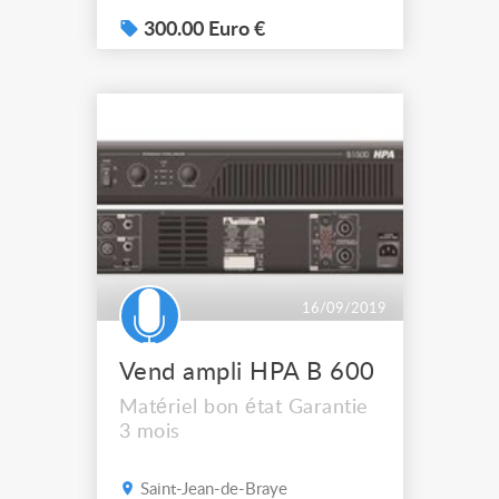
recent que le MX2000A) 2x
725W sous 4 Fonctionne
300.00 Euro €
parfaitement vendu avec sa
barre de patch pour entrée
XLR et sortie speak on
16/09/2019
Vend ampli HPA B 600
Matériel bon état Garantie
3 mois
Saint-Jean-de-Braye