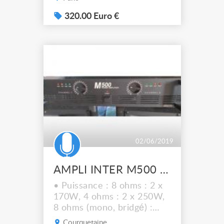
esthétique. 320€
Spécifications techniques :
320.00 Euro €
Mode stéréo / 2 x
370Wrms 8 Ohms / 2 x
600Wrms 4 Ohms / 2 x
840Wrms 2 Ohms Mode
bridge / 1200Wrms 8 Ohms
Sensitivity 1.026Vrms
Frequency Resp.10Hz-
40kHz, +0/-1dB Damping
Factor&...
02/06/2019
AMPLI INTER M500 PLUS
• Puissance : 8 ohms : 2 x
170W, 4 ohms : 2 x 250W,
8 ohms (mono, bridgé) :
460W (@ 0.05 T.H.D.),
Courquetaine