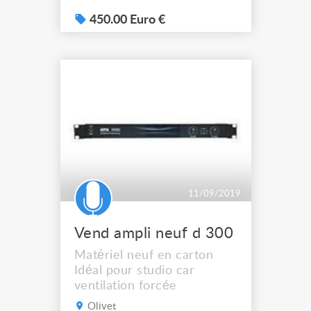
450.00 Euro €
11/09/2019
Vend ampli neuf d 300
Matériel neuf en carton
Idéal pour studio car
ventilation forcée
Olivet