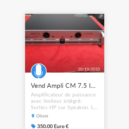
20/10/2020
Vend Ampli CM 7.5 Inter M
Amplificateur de puissance
avec limiteur intégré.
Sorties HP sur Speakon. La
série des amplificateurs
Olivet
CM se distingue par la
possibilité d'enclencher un
350.00 Euro €