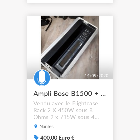
de ventilateur qui fait du
bruit.Très fiable et sans
souci, avec des protections,
surcharge musical Clip.
Tout est en métal, du solide
! deux unités de hauteur en
rac...
14/09/2020
Ampli Bose B1500 + Flightcase
Vendu avec le Flightcase
Rack 2 X 450W sous 8
Ohms 2 x 715W sous 4
Ohms 2 X 1105W sous 2
Nantes
Ohms 1 x 1430W sous 8
Ohms 1 X 2050W sous 4
400.00 Euro €