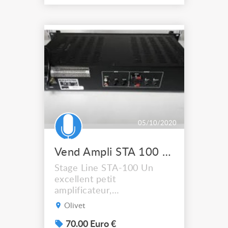
limiteur de niveau en
façade permettant dans
certains cas de réguler le
niveau de sortie afin
d'éviter les surcharges et
de protéger au mieux le
sy...
05/10/2020
Vend Ampli STA 100 IMG STAGE LINE
Stage Line STA-100 Un
excellent petit
amplificateur,
refroidissement avec deux
Olivet
gros radiateurs en alu. A
l'intérieur de l'amplis, pas
70.00 Euro €