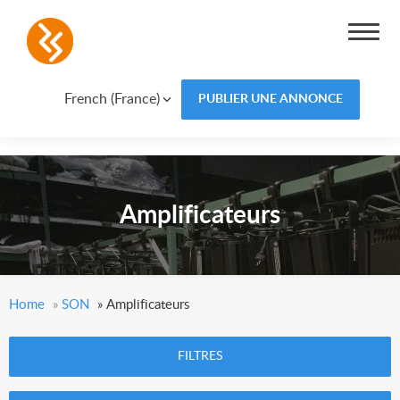
French (France)
PUBLIER UNE ANNONCE
Amplificateurs
Home
»
SON
»
Amplificateurs
FILTRES