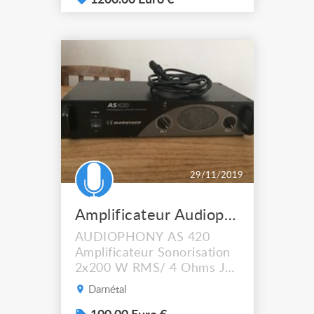
1200.00 Euro €
29/11/2019
Amplificateur Audiophony AS 420
AUDIOPHONY AS 420
Amplificateur Sonorisation
2x200 W RMS/ 4 Ohms Je
donne 2 enceintes FIESTA
Darnétal
102 125w 8 Ohms a