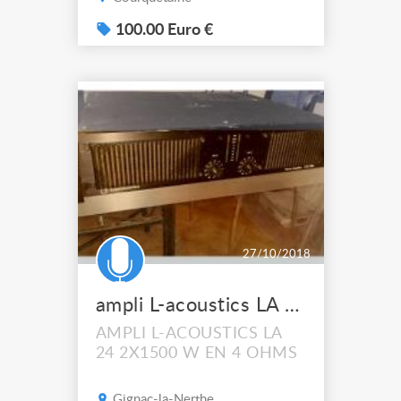
500W (@ 0.5 T.H.D.) •
Rapport signal/bruit :
100.00 Euro €
≥100dB • Réponse en
fréquence : 20 - 20.000 Hz
(±0,5 dB) • Distorsion :
≤0.1% • Sensibilité d’entrée
: 0dBm (4Ω à 1kHz)
27/10/2018
ampli L-acoustics LA 24
AMPLI L-ACOUSTICS LA
24 2X1500 W EN 4 OHMS
Gignac-la-Nerthe