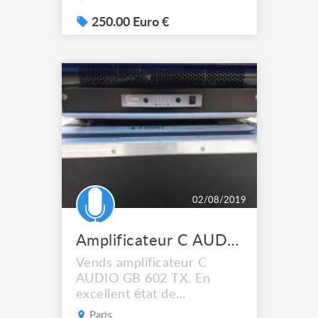
esthétique. 250€
Spécifications techniques :
250.00 Euro €
Mode stéréo / 2 x
260Wrms 8 Ohms / 2 x
400Wrms 4 Ohms / 2 x
570Wrms 2 Ohms Mode
bridge / 800Wrms 8 Ohms
Sensitivity 1.025Vrms
Frequency Resp.10Hz-
40kHz, +0/-1dB Damping
Factor&g...
02/08/2019
Amplificateur C AUDIO GB 602 TX
Vends amplificateur C
AUDIO GB 602 TX. En
excellent état de
fonctionnement et
Paris