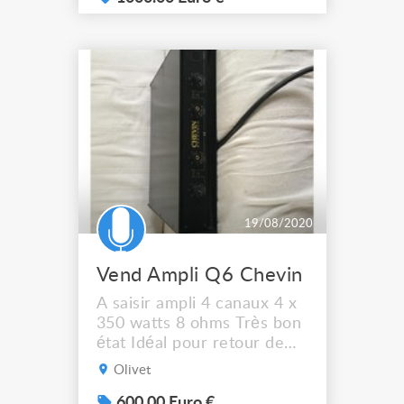
19/08/2020
Vend Ampli Q6 Chevin
A saisir ampli 4 canaux 4 x
350 watts 8 ohms Très bon
état Idéal pour retour de
scène
Olivet
600.00 Euro €