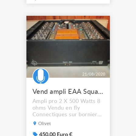
20kHz, pour un taux de
DHT inférieur à 0.2%. 600
Watts par canal dans 4Ω,
de 20Hz à 20kHz, pour un
taux de DHT inférieur à
0.2%. Utilisation en mode
bridgé...
21/08/2020
Vend ampli EAA Square 1000
Ampli pro 2 X 500 Watts 8
ohms Vendu en fly
Connectiques sur bornier
Speakon et XLR
Olivet
450.00 Euro €