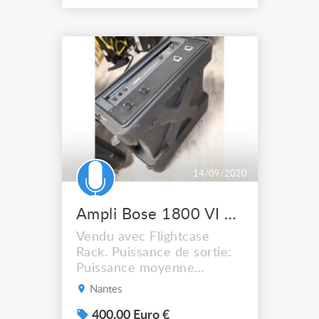
Ohms Entrées XLR, Sorties
Speakon Poids : 27.50 kg
Largeur : 540.00mm x
Longueur : 680.00mm x
Hauteur : 120.00mm
Consommation : 1800 W en
monophasé
14/09/2020
Ampli Bose 1800 VI + Flightcase
Vendu avec Flightcase
Rack. Puissance de sortie:
Puissance moyenne
continue, les deux canaux
Nantes
en fonction: 450 Watts par
canal dans 8Ω, de 20Hz à
400.00 Euro €