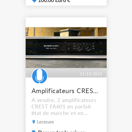
réparer avec (HP à
100.00 Euro €
changer)
21/10/2019
Amplificateurs CREST FA601
A vendre, 2 amplificateurs
CREST FA601 en parfait
état de marche et en
excellent état cosmétique.
Lectoure
Ils ont servi d'amplification