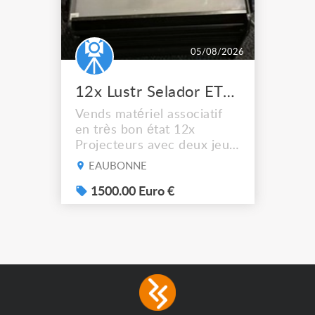
05/08/2026
12x Lustr Selador ETC Led 7x colors filtres
Vends matériel associatif
en très bon état 12x
Projecteurs avec deux jeux
de filtre filtre Lustr Selador
EAUBONNE
(7x color) Colour Mixing
system – seven colour
1500.00 Euro €
LEDs providing the
broadest colour spectrum
in any LED fixture
Incandescent-quality light
with low power
consumption The
permanence of a 50,000-