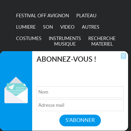
hour...
FESTIVAL OFF AVIGNON
PLATEAU
LUMIERE
SON
VIDEO
AUTRES
COSTUMES
INSTRUMENTS
RECHERCHE
MUSIQUE
MATERIEL
TRANSPORTS
X
ABONNEZ-VOUS !
Inscrivez-vous pour recevoir les dernières
annonces, mises à jour et offres spéciales
directement dans votre boîte de réception.
©2026. All rights reserved recupscene.com
Qui sommes nous ?
|
Médias
|
Newsletter
|
CGU
|
Politique de confidentialité
|
Partenaires
|
Mentions légales
|
Contact