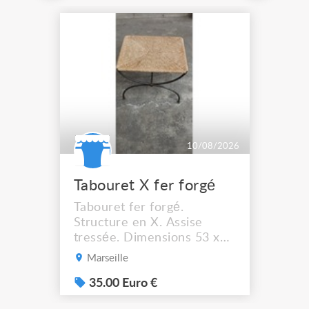
10/08/2026
Tabouret X fer forgé
Tabouret fer forgé.
Structure en X. Assise
tressée. Dimensions 53 x
44 cm. Hauteur assise :
Marseille
41,5 cm Solide et stable. A
récupérer à Marseille
35.00 Euro €
13012.