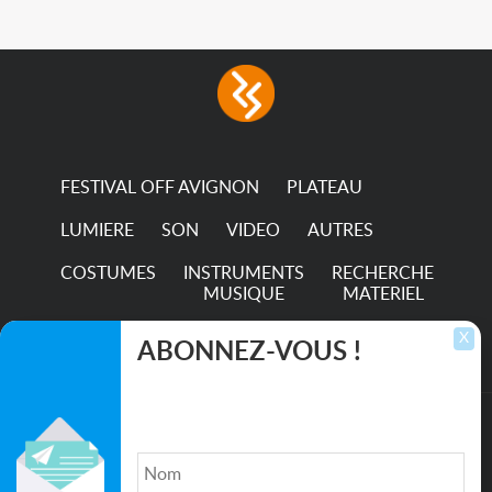
FESTIVAL OFF AVIGNON
PLATEAU
LUMIERE
SON
VIDEO
AUTRES
COSTUMES
INSTRUMENTS
RECHERCHE
MUSIQUE
MATERIEL
TRANSPORTS
X
ABONNEZ-VOUS !
Inscrivez-vous pour recevoir les dernières
annonces, mises à jour et offres spéciales
directement dans votre boîte de réception.
©2026. All rights reserved recupscene.com