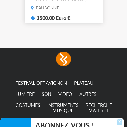
de filtre filtre Lustr Selador
EAUBONNE
(7x color) Colour Mixing
system – seven colour
1500.00 Euro €
LEDs providing the
broadest colour spectrum
in any LED fixture
Incandescent-quality light
with low power
consumption The
permanence of a 50,000-
hour...
FESTIVAL OFF AVIGNON
PLATEAU
LUMIERE
SON
VIDEO
AUTRES
COSTUMES
INSTRUMENTS
RECHERCHE
MUSIQUE
MATERIEL
TRANSPORTS
X
ABONNEZ-VOUS !