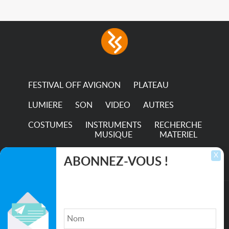
FESTIVAL OFF AVIGNON
PLATEAU
LUMIERE
SON
VIDEO
AUTRES
COSTUMES
INSTRUMENTS
RECHERCHE
MUSIQUE
MATERIEL
TRANSPORTS
X
ABONNEZ-VOUS !
Inscrivez-vous pour recevoir les dernières
annonces, mises à jour et offres spéciales
directement dans votre boîte de réception.
©2026. All rights reserved recupscene.com