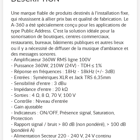
Une marque fiable de produits destinés à l'installation fixe,
qui réussissent à allier prix bas et qualité de fabrication. Le
A-360 a été spécialement conçu pour les applications de
type Public Address. C’est la solution idéale pour la
sonorisation de boutiques, centres commerciaux,
restaurants, bureaux, bâtiments publiques et autres lieux
ou il y a nécessité de diffuser de la musique d’ambiance et
des messages sonores.
- Amplificateur 360W RMS ligne 100V
- Puissance 360W, 210W (24V) - TDH ≤ 1%
- Réponse en fréquences : 18Hz - 18kHz (+/- 3dB)
- Entrées : Symétriques XLR et Jack TRS 6,35mm
- Sensibilité d'entre : 3 dBu
- Impédance d'entre : 20 kΩ
- Sorties : 4 Ω, 8 Ω, 70 V, 100 V
- Contrôle : Niveau d'entrée
- Gain ajustable
- Indicateurs : ON/OFF, Présence signal, Saturation,
Protection
- Rapport signal / bruit > 80 dB (non pondéré), > 100 dB
(pondéré A)
- Alimentation Secteur 220 - 240 V, 24 V continu