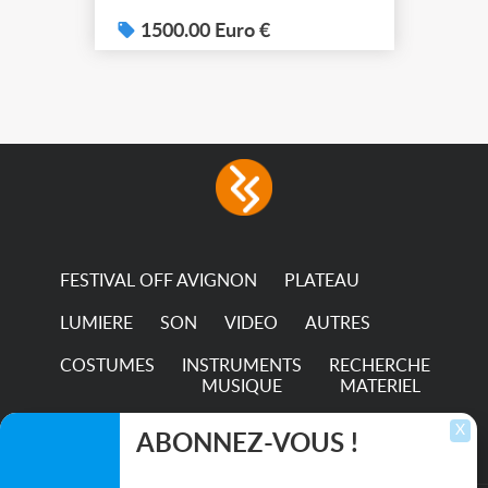
(7x color) Colour Mixing
system – seven colour
1500.00 Euro €
LEDs providing the
broadest colour spectrum
in any LED fixture
Incandescent-quality light
with low power
consumption The
permanence of a 50,000-
hour...
FESTIVAL OFF AVIGNON
PLATEAU
LUMIERE
SON
VIDEO
AUTRES
COSTUMES
INSTRUMENTS
RECHERCHE
MUSIQUE
MATERIEL
TRANSPORTS
X
ABONNEZ-VOUS !
Inscrivez-vous pour recevoir les dernières