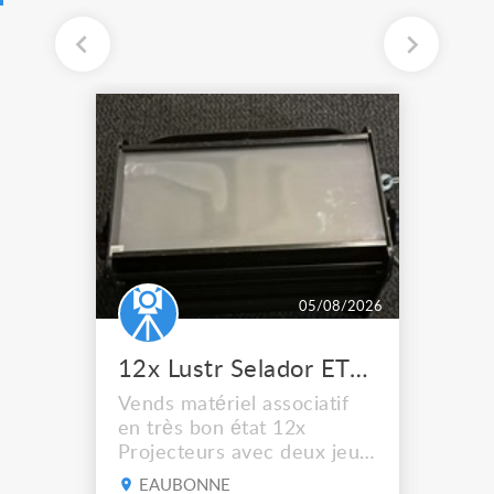
05/08/2026
12x Lustr Selador ETC Led 7x colors filtres
Vends matériel associatif
en très bon état 12x
Projecteurs avec deux jeux
de filtre filtre Lustr Selador
EAUBONNE