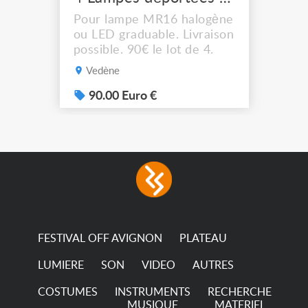
Pour lampe MR16 halogène
ou LED graduable. Livraison
possible. 90€ le lot de 4.
Vedène
90.00 Euro €
FESTIVAL OFF AVIGNON
PLATEAU
LUMIERE
SON
VIDEO
AUTRES
COSTUMES
INSTRUMENTS
RECHERCHE
MUSIQUE
MATERIEL