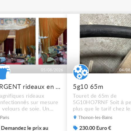
05/08/2026
04/08
URGENT rideaux en velours de soie
5g10 65m
gnifiques rideaux
Touret de 65m de
nfectionnés sur mesure
5G10HO7RNF Soit à pe
 velours de soie. Un
plus que le tarif chez le
dre de scène rouge, un
récupérateur Mais
Paris
Thonon-les-Bains
eu + des rideaux isolés.
dépêchez vous !! Photo
 dossier en photos. À
Demandez le prix au
sup sur demande ça ne
230.00 Euro €