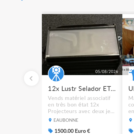
05/08/2026
12x Lustr Selador ETC Led 7x colors filtres
Vends matériel associatif
Ma
en très bon état 12x
co
Projecteurs avec deux jeux
en
de filtre filtre Lustr Selador
ca
EAUBONNE
(7x color) Colour Mixing
bl
system – seven colour
1500.00 Euro €
Cf