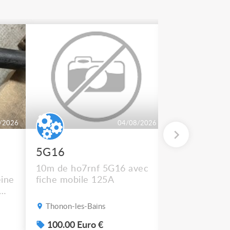
/2026
04/08/2026
5G16
2 BT 500
10m de ho7rnf 5G16 avec
En état de m
ine
fiche mobile 125A
Thonon-les-Bains
Thonon-les-B
s
100.00 Euro €
50.00 Euro