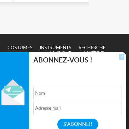
e
S
COSTUMES
INSTRUMENTS
RECHERCHE
MUSIQUE
MATERIEL
X
ABONNEZ-VOUS !
Inscrivez-vous pour recevoir les dernières
annonces, mises à jour et offres spéciales
directement dans votre boîte de réception.
lture et de l'Entertainment
Qui sommes nous ?
|
Médias
|
Newsletter
|
CGU
|
Politique de confidentialité
|
Partenaires
|
Mentions légales
|
Contact