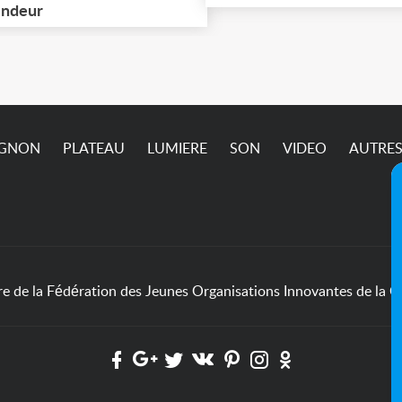
cupérer à Ivry-sur-Seine
ndeur
passe pas sur l’annonc
4) jusqu'à ce vendredi 7
ût (matin) inclus. Pric et
dalités à définir
semble.
IGNON
PLATEAU
LUMIERE
SON
VIDEO
AUTRE
de la Fédération des Jeunes Organisations Innovantes de la Cu