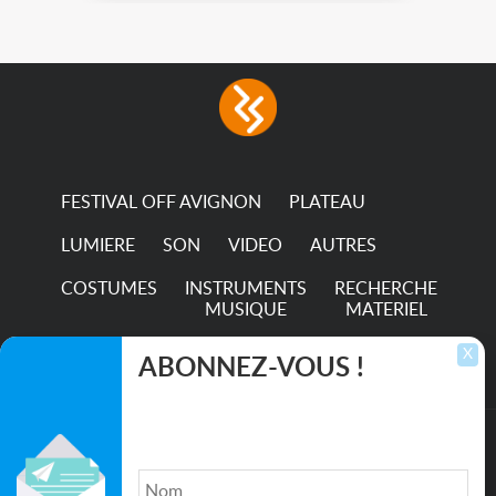
FESTIVAL OFF AVIGNON
PLATEAU
LUMIERE
SON
VIDEO
AUTRES
COSTUMES
INSTRUMENTS
RECHERCHE
MUSIQUE
MATERIEL
TRANSPORTS
X
ABONNEZ-VOUS !
Inscrivez-vous pour recevoir les dernières
annonces, mises à jour et offres spéciales
directement dans votre boîte de réception.
©2026. All rights reserved recupscene.com