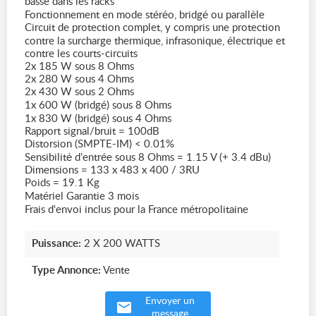
basse dans les racks
Fonctionnement en mode stéréo, bridgé ou parallèle
Circuit de protection complet, y compris une protection
contre la surcharge thermique, infrasonique, électrique et
contre les courts-circuits
2x 185 W sous 8 Ohms
2x 280 W sous 4 Ohms
2x 430 W sous 2 Ohms
1x 600 W (bridgé) sous 8 Ohms
1x 830 W (bridgé) sous 4 Ohms
Rapport signal/bruit = 100dB
Distorsion (SMPTE-IM) < 0.01%
Sensibilité d’entrée sous 8 Ohms = 1.15 V (+ 3.4 dBu)
Dimensions = 133 x 483 x 400 / 3RU
Poids = 19.1 Kg
Matériel Garantie 3 mois
Frais d'envoi inclus pour la France métropolitaine
Puissance:
2 X 200 WATTS
Type Annonce:
Vente
Envoyer un
message