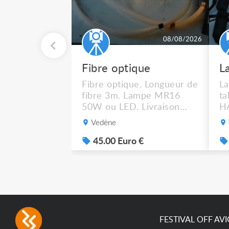
08/08/2026
Fibre optique
Fibre optique. Longueur de
La
fibre 3m. Lampe MR16
t
50W ou LED. Livraison
HA
possible.
M
Vedène
gr
po
45.00 Euro €
FESTIVAL OFF AV