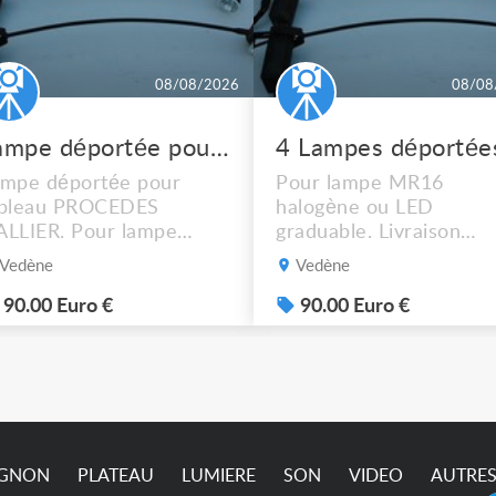
08/08/2026
08/08
Lampe déportée pour tableau PROCEDES HALLIER
mpe déportée pour
Pour lampe MR16
ableau PROCEDES
halogène ou LED
LLIER. Pour lampe
graduable. Livraison
R16 halogène ou LED
possible. 90€ le lot de 4
Vedène
Vedène
aduable. Livraison
ssible. 90€ le lot de 4.
90.00 Euro €
90.00 Euro €
IGNON
PLATEAU
LUMIERE
SON
VIDEO
AUTRE