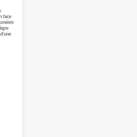
s
n face
tiomètre
tègre
 d’une