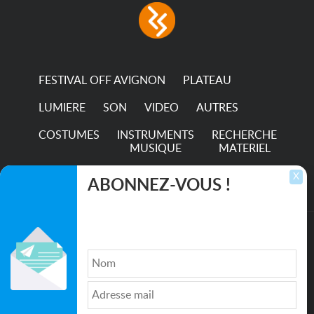
consumption The
permanence of a 50,000-
hour...
FESTIVAL OFF AVIGNON
PLATEAU
LUMIERE
SON
VIDEO
AUTRES
COSTUMES
INSTRUMENTS
RECHERCHE
MUSIQUE
MATERIEL
TRANSPORTS
X
ABONNEZ-VOUS !
Inscrivez-vous pour recevoir les dernières
annonces, mises à jour et offres spéciales
directement dans votre boîte de réception.
©2026. All rights reserved recupscene.com
Qui sommes nous ?
|
Médias
|
Newsletter
|
CGU
|
Politique de confidentialité
|
Partenaires
|