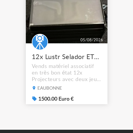
05/08/2026
12x Lustr Selador ETC Led 7x colors filtres
Vends matériel associatif
en très bon état 12x
Projecteurs avec deux jeux
de filtre filtre Lustr Selador
EAUBONNE
(7x color) Colour Mixing
system – seven colour
1500.00 Euro €
LEDs providing the
broadest colour spectrum
in any LED fixture
Incandescent-quality light
with low power