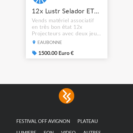
12x Lustr Selador ETC Led 7x colors filtres
Vends matériel associatif
en très bon état 12x
Projecteurs avec deux jeux
de filtre filtre Lustr Selador
EAUBONNE
(7x color) Colour Mixing
system – seven colour
1500.00 Euro €
LEDs providing the
broadest colour spectrum
in any LED fixture
Incandescent-quality light
with low power
consumption The
permanence of a 50,000-
hour...
FESTIVAL OFF AVIGNON
PLATEAU