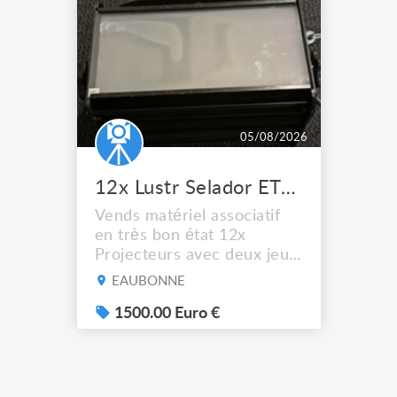
05/08/2026
12x Lustr Selador ETC Led 7x colors filtres
Vends matériel associatif
en très bon état 12x
Projecteurs avec deux jeux
de filtre filtre Lustr Selador
EAUBONNE
(7x color) Colour Mixing
system – seven colour
1500.00 Euro €
LEDs providing the
broadest colour spectrum
in any LED fixture
Incandescent-quality light