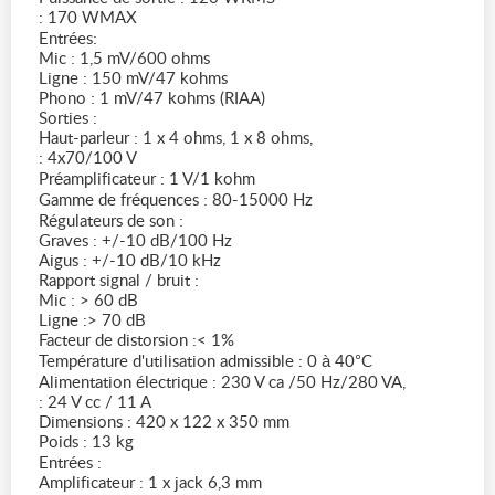
: 170 WMAX
Entrées:
Mic : 1,5 mV/600 ohms
Ligne : 150 mV/47 kohms
Phono : 1 mV/47 kohms (RIAA)
Sorties :
Haut-parleur : 1 x 4 ohms, 1 x 8 ohms,
: 4x70/100 V
Préamplificateur : 1 V/1 kohm
Gamme de fréquences : 80-15000 Hz
Régulateurs de son :
Graves : +/-10 dB/100 Hz
Aigus : +/-10 dB/10 kHz
Rapport signal / bruit :
Mic : > 60 dB
Ligne :> 70 dB
Facteur de distorsion :< 1%
Température d'utilisation admissible : 0 à 40°C
Alimentation électrique : 230 V ca /50 Hz/280 VA,
: 24 V cc / 11 A
Dimensions : 420 x 122 x 350 mm
Poids : 13 kg
Entrées :
Amplificateur : 1 x jack 6,3 mm