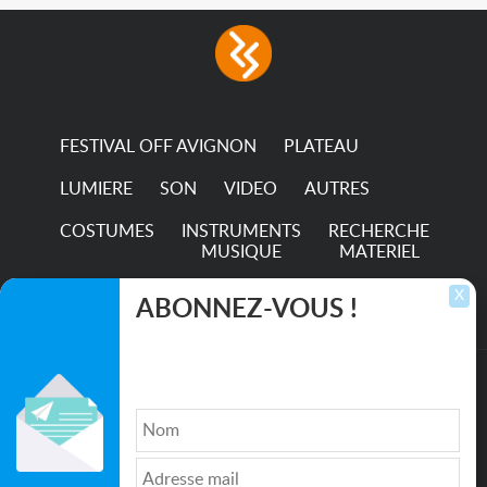
with low power
consumption The
permanence of a 50,000-
hour...
FESTIVAL OFF AVIGNON
PLATEAU
LUMIERE
SON
VIDEO
AUTRES
COSTUMES
INSTRUMENTS
RECHERCHE
MUSIQUE
MATERIEL
TRANSPORTS
X
ABONNEZ-VOUS !
Inscrivez-vous pour recevoir les dernières
annonces, mises à jour et offres spéciales
directement dans votre boîte de réception.
©2026. All rights reserved recupscene.com
Qui sommes nous ?
|
Médias
|
Newsletter
|
CGU
|