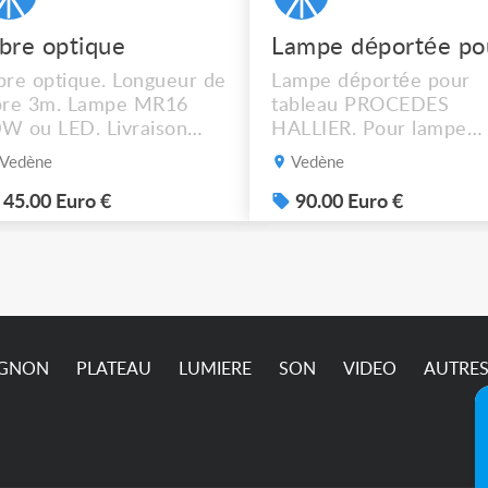
ibre optique
bre optique. Longueur de
Lampe déportée pour
bre 3m. Lampe MR16
tableau PROCEDES
W ou LED. Livraison
HALLIER. Pour lampe
ssible.
MR16 halogène ou LED
Vedène
Vedène
graduable. Livraison
possible. 90€ le lot de 4
45.00 Euro €
90.00 Euro €
IGNON
PLATEAU
LUMIERE
SON
VIDEO
AUTRE