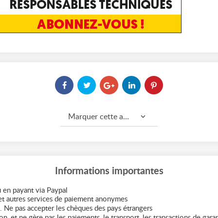
Marquer cette annonce comme...
Informations importantes
 en payant via Paypal
t autres services de paiement anonymes
. Ne pas accepter les chèques des pays étrangers
n, et ne gère pas les paiements, le transport, les transactions de garant