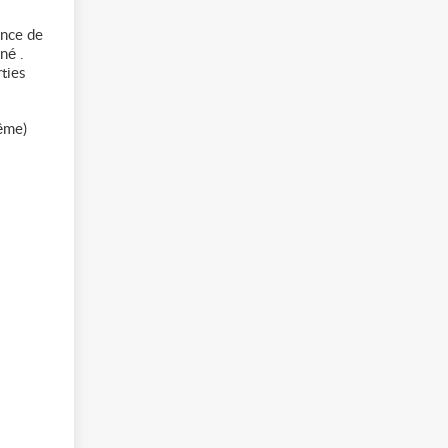
ence de
né .
ties
ême)