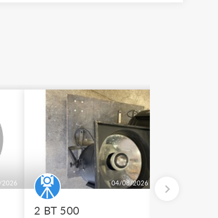
/2026
04/08/2026
2 BT 500
Vente de 