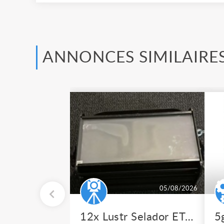
ANNONCES SIMILAIRE
05/08/2026
12x Lustr Selador ETC Led 7x colors filtres
5