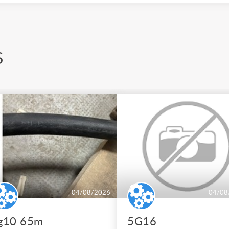
S
04/08/2026
04/08
g10 65m
5G16