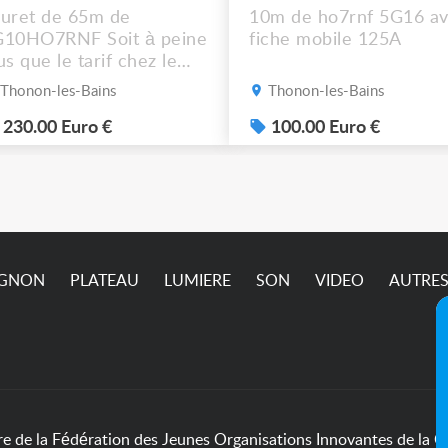
uret de 65m de
10m de ho7rnf 5G16 a
G10HO7RNF Soit à peine
fiche mobile 125A
us que le tarif chez le
cupérateur Mais
Thonon-les-Bains
Thonon-les-Bains
pêchez vous !! Photos
p sur demande ça ne
230.00 Euro €
100.00 Euro €
sse pas sur l’annonce
IGNON
PLATEAU
LUMIERE
SON
VIDEO
AUTRE
de la Fédération des Jeunes Organisations Innovantes de la Cu