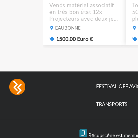
Vends matériel associatif
To
en très bon état 12x
5
Projecteurs avec deux jeux
pl
de filtre filtre Lustr Selador
ré
EAUBONNE
(7x color) Colour Mixing
dé
system – seven colour
1500.00 Euro €
su
LEDs providing the
pa
broadest colour spectrum
in any LED fixture
Incandescent-quality light
with low power
consumption The
permanence of a 50,000-
FESTIVAL OFF AV
hour...
TRANSPORTS
Récupscène est membre 