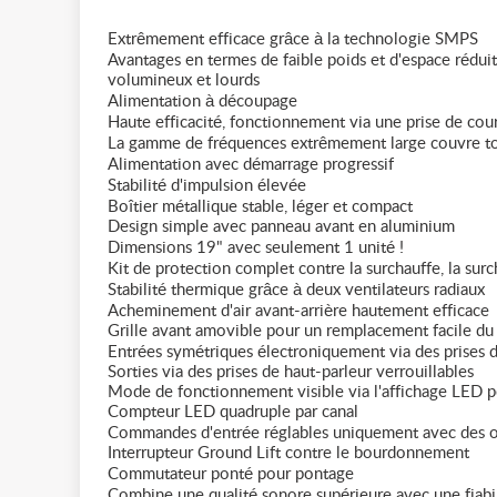
Extrêmement efficace grâce à la technologie SMPS
Avantages en termes de faible poids et d'espace rédui
volumineux et lourds
Alimentation à découpage
Haute efficacité, fonctionnement via une prise de cour
La gamme de fréquences extrêmement large couvre to
Alimentation avec démarrage progressif
Stabilité d'impulsion élevée
Boîtier métallique stable, léger et compact
Design simple avec panneau avant en aluminium
Dimensions 19" avec seulement 1 unité !
Kit de protection complet contre la surchauffe, la surc
Stabilité thermique grâce à deux ventilateurs radiaux
Acheminement d'air avant-arrière hautement efficace
Grille avant amovible pour un remplacement facile du f
Entrées symétriques électroniquement via des prises
Sorties via des prises de haut-parleur verrouillables
Mode de fonctionnement visible via l'affichage LED pour
Compteur LED quadruple par canal
Commandes d'entrée réglables uniquement avec des out
Interrupteur Ground Lift contre le bourdonnement
Commutateur ponté pour pontage
Combine une qualité sonore supérieure avec une fiabi