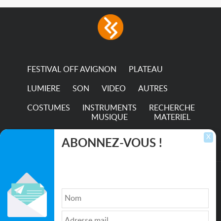
with low power
consumption The
permanence of a 50,000-
hour...
FESTIVAL OFF AVIGNON
PLATEAU
LUMIERE
SON
VIDEO
AUTRES
COSTUMES
INSTRUMENTS
RECHERCHE
MUSIQUE
MATERIEL
TRANSPORTS
X
ABONNEZ-VOUS !
Inscrivez-vous pour recevoir les dernières
annonces, mises à jour et offres spéciales
directement dans votre boîte de réception.
©2026. All rights reserved recupscene.com