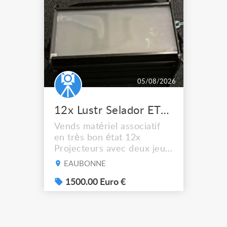
05/08/2026
12x Lustr Selador ETC Led 7x colors filtres
Vends matériel associatif
en très bon état 12x
Projecteurs avec deux jeux
de filtre filtre Lustr Selador
EAUBONNE
(7x color) Colour Mixing
system – seven colour
1500.00 Euro €
LEDs providing the
broadest colour spectrum
in any LED fixture
Incandescent-quality light