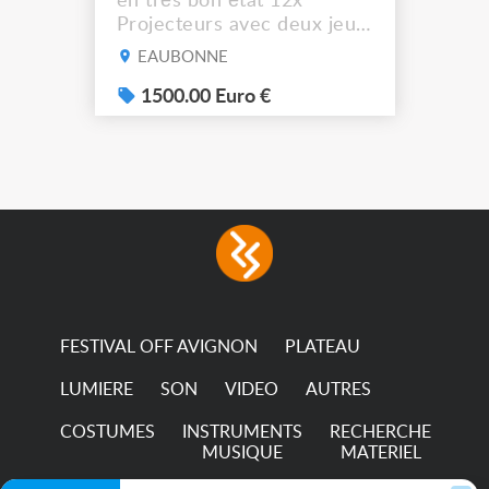
en très bon état 12x
Projecteurs avec deux jeux
de filtre filtre Lustr Selador
EAUBONNE
(7x color) Colour Mixing
system – seven colour
1500.00 Euro €
LEDs providing the
broadest colour spectrum
in any LED fixture
Incandescent-quality light
with low power
consumption The
permanence of a 50,000-
hour...
FESTIVAL OFF AVIGNON
PLATEAU
LUMIERE
SON
VIDEO
AUTRES
COSTUMES
INSTRUMENTS
RECHERCHE
MUSIQUE
MATERIEL