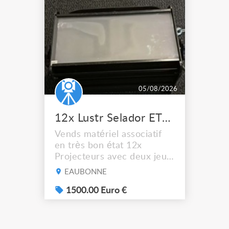
05/08/2026
12x Lustr Selador ETC Led 7x colors filtres
Vends matériel associatif
en très bon état 12x
Projecteurs avec deux jeux
de filtre filtre Lustr Selador
EAUBONNE
(7x color) Colour Mixing
system – seven colour
1500.00 Euro €
LEDs providing the
broadest colour spectrum
in any LED fixture