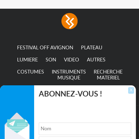
Incandescent-quality light
with low power
consumption The
permanence of a 50,000-
hour...
FESTIVAL OFF AVIGNON
PLATEAU
LUMIERE
SON
VIDEO
AUTRES
COSTUMES
INSTRUMENTS
RECHERCHE
MUSIQUE
MATERIEL
TRANSPORTS
X
ABONNEZ-VOUS !
Inscrivez-vous pour recevoir les dernières
annonces, mises à jour et offres spéciales
directement dans votre boîte de réception.
©2026. All rights reserved recupscene.com