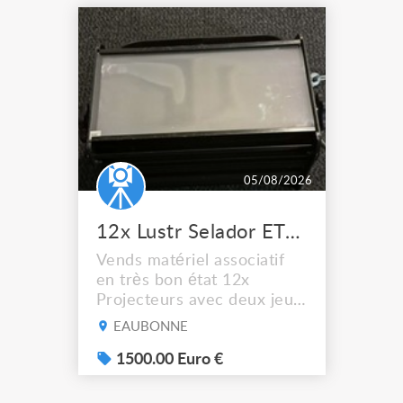
05/08/2026
12x Lustr Selador ETC Led 7x colors filtres
Vends matériel associatif
en très bon état 12x
Projecteurs avec deux jeux
de filtre filtre Lustr Selador
EAUBONNE
(7x color) Colour Mixing
system – seven colour
1500.00 Euro €
LEDs providing the
broadest colour spectrum