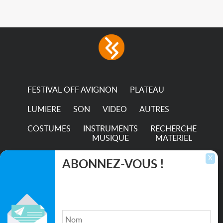
in any LED fixture
Incandescent-quality light
with low power
consumption The
permanence of a 50,000-
hour...
FESTIVAL OFF AVIGNON
PLATEAU
LUMIERE
SON
VIDEO
AUTRES
COSTUMES
INSTRUMENTS
RECHERCHE
MUSIQUE
MATERIEL
TRANSPORTS
X
ABONNEZ-VOUS !
Inscrivez-vous pour recevoir les dernières
annonces, mises à jour et offres spéciales
directement dans votre boîte de réception.
©2026. All rights reserved recupscene.com