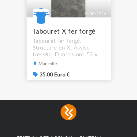
10/08/2026
Tabouret X fer forgé
Tabouret fer forgé.
Structure en X. Assise
tressée. Dimensions 53 x
44 cm. Hauteur assise :
Marseille
41,5 cm Solide et stable. A
récupérer à Marseille
35.00 Euro €
13012.