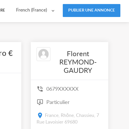
French (France)
PUBLIER UNE ANNONCE
IRE
ro €
Florent
REYMOND-
GAUDRY
0679XXXXXX
Particulier
France, Rhône, Chassieu, 7
Rue Lavoisier 69680