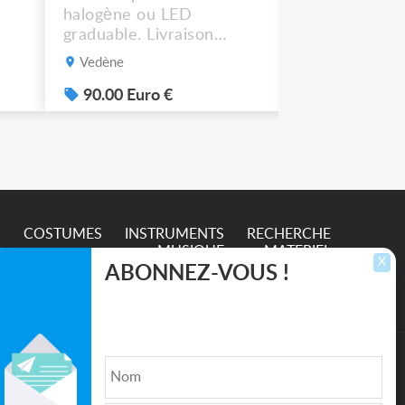
halogène ou LED
possible.
graduable. Livraison
possible. 90€ le lot de 4.
Vedène
Vedène
.
90.00 Euro €
100.00 Eur
S
COSTUMES
INSTRUMENTS
RECHERCHE
MUSIQUE
MATERIEL
X
ABONNEZ-VOUS !
Inscrivez-vous pour recevoir les dernières
annonces, mises à jour et offres spéciales
directement dans votre boîte de réception.
lture et de l'Entertainment