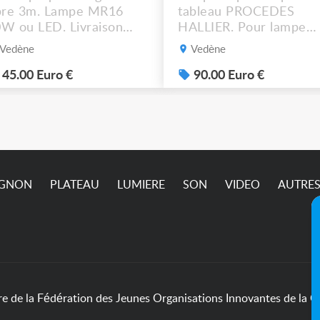
bre 3m. Lampe MR16
tableau PROCEDES
W ou LED. Livraison
HALLIER. Pour lampe
ssible.
MR16 halogène ou LED
Vedène
Vedène
graduable. Livraison
possible. 90€ le lot de 4
45.00 Euro €
90.00 Euro €
IGNON
PLATEAU
LUMIERE
SON
VIDEO
AUTRE
de la Fédération des Jeunes Organisations Innovantes de la Cu