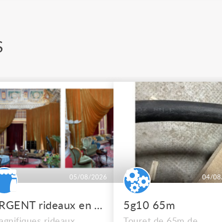
S
05/08/2026
04/08
URGENT rideaux en velours de soie
5g10 65m
gnifiques rideaux
Touret de 65m de