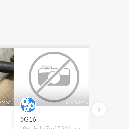
/2026
04/08/2026
5G16
2 BT 500
10m de ho7rnf 5G16 avec