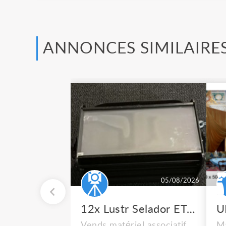
ANNONCES SIMILAIRE
05/08/2026
12x Lustr Selador ETC Led 7x colors filtres
Vends matériel associatif
Ma