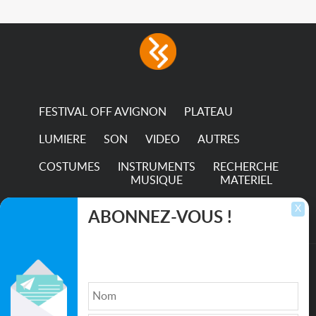
FESTIVAL OFF AVIGNON
PLATEAU
LUMIERE
SON
VIDEO
AUTRES
COSTUMES
INSTRUMENTS
RECHERCHE
MUSIQUE
MATERIEL
TRANSPORTS
X
ABONNEZ-VOUS !
Inscrivez-vous pour recevoir les dernières
annonces, mises à jour et offres spéciales
directement dans votre boîte de réception.
©2026. All rights reserved recupscene.com