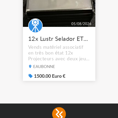
05/08/2026
12x Lustr Selador ETC Led 7x colors filtres
Vends matériel associatif
en très bon état 12x
Projecteurs avec deux jeux
de filtre filtre Lustr Selador
EAUBONNE
(7x color) Colour Mixing
system – seven colour
1500.00 Euro €
LEDs providing the
broadest colour spectrum
in any LED fixture
Incandescent-quality light
with low power
consumption The
permanence of a 50,000-