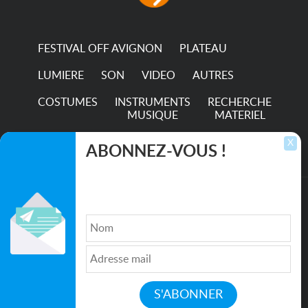
hour...
FESTIVAL OFF AVIGNON
PLATEAU
LUMIERE
SON
VIDEO
AUTRES
COSTUMES
INSTRUMENTS
RECHERCHE
MUSIQUE
MATERIEL
TRANSPORTS
X
ABONNEZ-VOUS !
Inscrivez-vous pour recevoir les dernières
annonces, mises à jour et offres spéciales
directement dans votre boîte de réception.
©2026. All rights reserved recupscene.com
Qui sommes nous ?
|
Médias
|
Newsletter
|
CGU
|
Politique de confidentialité
|
Partenaires
|
Mentions légales
|
Contact