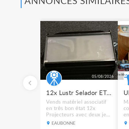
ANNONCES SIMILAIRE
05/08/2026
12x Lustr Selador ETC Led 7x colors filtres
Vends matériel associatif
Ma
en très bon état 12x
co
Projecteurs avec deux jeux
en
de filtre filtre Lustr Selador
ca
EAUBONNE
(7x color) Colour Mixing
bl