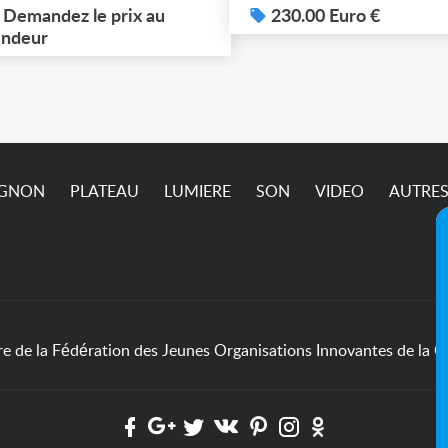
 dossier en photos. À
Demandez le prix au
sup sur demande ça ne
230.00 Euro €
cupérer à Ivry-sur-Seine
ndeur
passe pas sur l’annonc
4) jusqu'à ce vendredi 7
ût (matin) inclus. Pric et
dalités à définir
semble.
IGNON
PLATEAU
LUMIERE
SON
VIDEO
AUTRE
de la Fédération des Jeunes Organisations Innovantes de la Cu