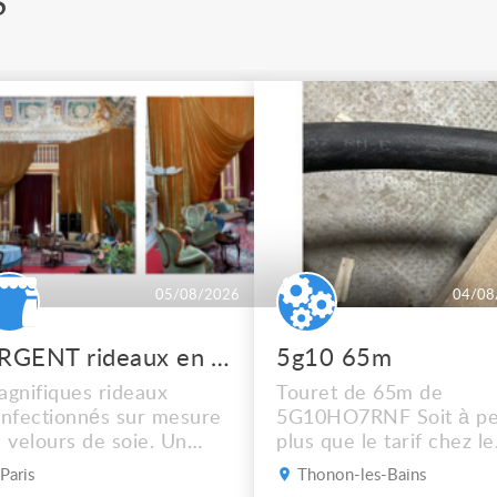
S
05/08/2026
04/08
URGENT rideaux en velours de soie
5g10 65m
gnifiques rideaux
Touret de 65m de
nfectionnés sur mesure
5G10HO7RNF Soit à pe
 velours de soie. Un
plus que le tarif chez le
dre de scène rouge, un
récupérateur Mais
Paris
Thonon-les-Bains
eu + des rideaux isolés.
dépêchez vous !! Photo