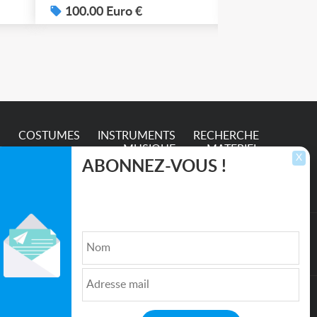
100.00 Euro €
50.00 Euro
e
S
COSTUMES
INSTRUMENTS
RECHERCHE
MUSIQUE
MATERIEL
X
ABONNEZ-VOUS !
Inscrivez-vous pour recevoir les dernières
annonces, mises à jour et offres spéciales
directement dans votre boîte de réception.
lture et de l'Entertainment
Qui sommes nous ?
|
Médias
|
Newsletter
|
CGU
|
Politique de confidentialité
|
Partenaires
|