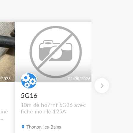
/2026
04/08/2026
5G16
2 BT 500
10m de ho7rnf 5G16 avec
En état de m
ine
fiche mobile 125A
Thonon-les-Bains
Thonon-les-B
s