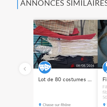
ANNONCES SIMILAIRE
08/08/2026
Lot de 80 costumes de scène pro
F
Fi
fi
50
po
Chasse-sur-Rhône