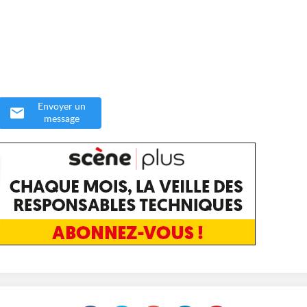
Envoyer un
message