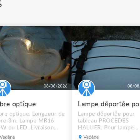
S
08/08/2026
08/08
ibre optique
bre optique. Longueur de
Lampe déportée pour
bre 3m. Lampe MR16
tableau PROCEDES
W ou LED. Livraison
HALLIER. Pour lampe
ssible.
MR16 halogène ou LED
Vedène
Vedène