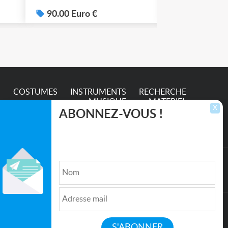
.
90.00 Euro €
100.00 Eur
S
COSTUMES
INSTRUMENTS
RECHERCHE
MUSIQUE
MATERIEL
X
ABONNEZ-VOUS !
Inscrivez-vous pour recevoir les dernières
annonces, mises à jour et offres spéciales
directement dans votre boîte de réception.
lture et de l'Entertainment
Qui sommes nous ?
|
Médias
|
Newsletter
|
CGU
|
Politique de confidentialité
|
Partenaires
|