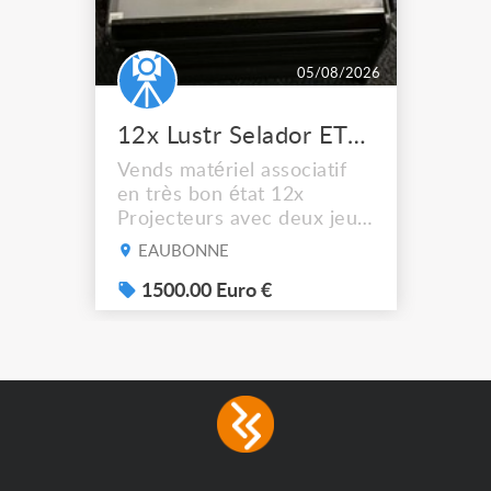
05/08/2026
12x Lustr Selador ETC Led 7x colors filtres
Vends matériel associatif
en très bon état 12x
Projecteurs avec deux jeux
de filtre filtre Lustr Selador
EAUBONNE
(7x color) Colour Mixing
system – seven colour
1500.00 Euro €
LEDs providing the
broadest colour spectrum
in any LED fixture
Incandescent-quality light
with low power
consumption The
permanence of a 50,000-
hour...