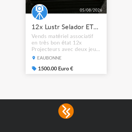
05/08/2026
12x Lustr Selador ETC Led 7x colors filtres
Vends matériel associatif
en très bon état 12x
Projecteurs avec deux jeux
de filtre filtre Lustr Selador
EAUBONNE
(7x color) Colour Mixing
system – seven colour
1500.00 Euro €
LEDs providing the
broadest colour spectrum
in any LED fixture
Incandescent-quality light
with low power
consumption The
permanence of a 50,000-
hour...