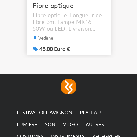
Fibre optique
Fibre optique. Longueur de
fibre 3m. Lampe MR16
50W ou LED. Livraison
possible.
Vedène
45.00 Euro €
FESTIVAL OFF AVIGNON
PLATEAU
LUMIERE
SON
VIDEO
AUTRES
COSTUMES
INSTRUMENTS
RECHERCHE