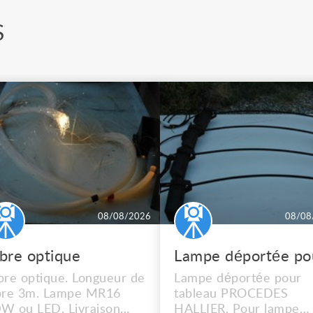
S
08/08/2026
08/08
ibre optique
bre optique. Longueur de
Lampe déportée pour
bre 3m. Lampe MR16
tableau PROCEDES
W ou LED. Livraison
HALLIER. Pour lampe