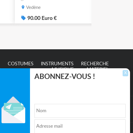
possible. 90€ le lot de 4.
Vedène
Vedène
.
90.00 Euro €
100.00 Eur
S
COSTUMES
INSTRUMENTS
RECHERCHE
MUSIQUE
MATERIEL
X
ABONNEZ-VOUS !
Inscrivez-vous pour recevoir les dernières
annonces, mises à jour et offres spéciales
directement dans votre boîte de réception.
lture et de l'Entertainment