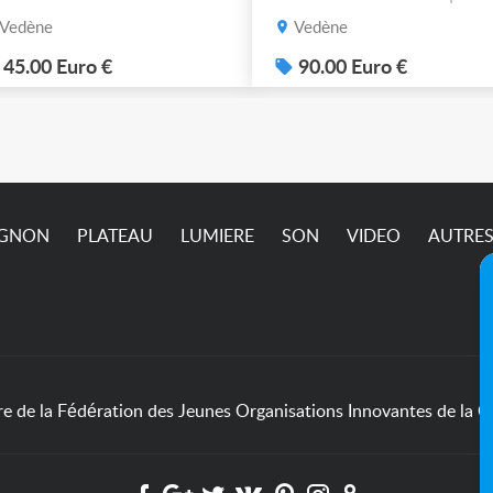
ssible.
MR16 halogène ou LED
Vedène
Vedène
graduable. Livraison
possible. 90€ le lot de 4
45.00 Euro €
90.00 Euro €
IGNON
PLATEAU
LUMIERE
SON
VIDEO
AUTRE
de la Fédération des Jeunes Organisations Innovantes de la Cu