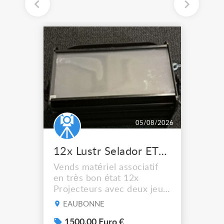
05/08/2026
12x Lustr Selador ETC Led 7x colors filtres
Vends matériel associatif
en très bon état 12x
Projecteurs avec deux jeux
de filtre filtre Lustr Selador
EAUBONNE
(7x color) Colour Mixing
system – seven colour
1500.00 Euro €