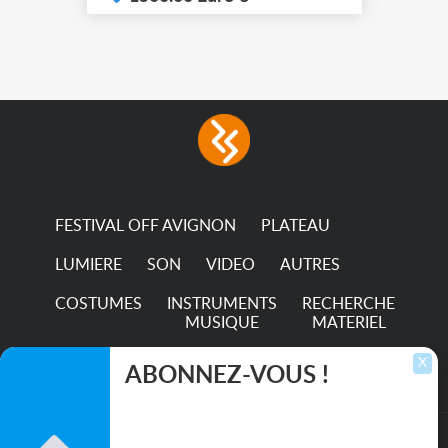
LEDs providing the
broadest colour spectrum
in any LED fixture
Incandescent-quality light
with low power
consumption The
permanence of a 50,000-
hour...
FESTIVAL OFF AVIGNON
PLATEAU
LUMIERE
SON
VIDEO
AUTRES
COSTUMES
INSTRUMENTS
RECHERCHE
MUSIQUE
MATERIEL
TRANSPORTS
X
ABONNEZ-VOUS !
Inscrivez-vous pour recevoir les dernières
annonces, mises à jour et offres spéciales
directement dans votre boîte de réception.