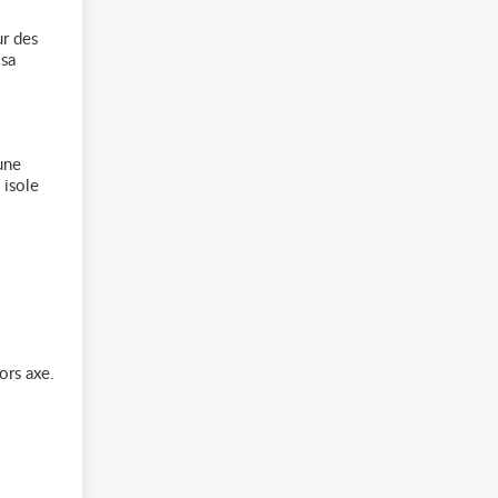
ur des
 sa
une
 isole
ors axe.