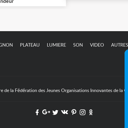
cupérer à Ivry-sur-Seine
ndeur
passe pas sur l’annonc
4) jusqu'à ce vendredi 7
ût (matin) inclus. Pric et
dalités à définir
semble.
IGNON
PLATEAU
LUMIERE
SON
VIDEO
AUTRE
de la Fédération des Jeunes Organisations Innovantes de la Cu