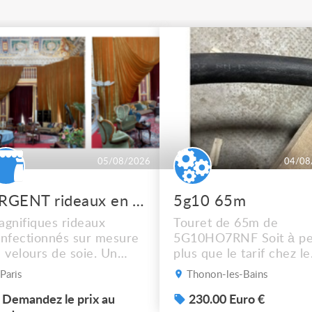
05/08/2026
04/08
URGENT rideaux en velours de soie
5g10 65m
gnifiques rideaux
Touret de 65m de
nfectionnés sur mesure
5G10HO7RNF Soit à pe
 velours de soie. Un
plus que le tarif chez le
dre de scène rouge, un
récupérateur Mais
Paris
Thonon-les-Bains
eu + des rideaux isolés.
dépêchez vous !! Photo
 dossier en photos. À
Demandez le prix au
sup sur demande ça ne
230.00 Euro €