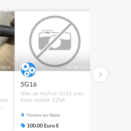
/2026
04/08/2026
5G16
2 BT 500
10m de ho7rnf 5G16 avec
En état de m
ine
fiche mobile 125A
Thonon-les-Bains
Thonon-les-B
s
100.00 Euro €
50.00 Euro