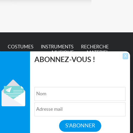
e
S
COSTUMES
INSTRUMENTS
RECHERCHE
MUSIQUE
MATERIEL
X
ABONNEZ-VOUS !
Inscrivez-vous pour recevoir les dernières
annonces, mises à jour et offres spéciales
directement dans votre boîte de réception.
lture et de l'Entertainment
Qui sommes nous ?
|
Médias
|
Newsletter
|
CGU
|
Politique de confidentialité
|
Partenaires
|
Mentions légales
|
Contact