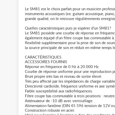
Le SM81 est le choix parfait pour un musicien profess
instruments acoustiques (ex: guitare acoustique, piano, c
grande qualité, on le retrouve régulièrements enregist
Quelles caractéristiques puis-je espérer d'un SM81?
Le SM81 possède une courbe de réponse en fréquence 
également équipé d'un filtre coupe bas commutable à 
flexibilité supplémentaire pour la prise de son de sour
la source principale de son et réduit en même temps le
CARACTÉRISTIQUES
ACCESSOIRES FOURNIS
Réponse en fréquence de 0 Hz à 20.000 Hz.
Courbe de réponse uniforme pour une reproduction pr
Bruit propre très bas et niveau de sortie élevé.
Très peu affecté par les impédances de charge variable
Directivité cardioïde, fréquence uniforme et axe symé
Faible susceptibilité aux radiofréquences.
Filtre coupe bas commutable à trois positions : neut
Atténuateur de -10 dB avec verrouillage.
Alimentation fantôme (DIN 45 596 tension de 12V o
Construction robuste en acier.