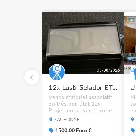
05/08/2026
12x Lustr Selador ETC Led 7x colors filtres
Vends matériel associatif
Ma
en très bon état 12x
co
Projecteurs avec deux jeux
en
de filtre filtre Lustr Selador
ca
EAUBONNE
(7x color) Colour Mixing
bl
system – seven colour
1500.00 Euro €
Cf