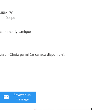
o MRM-70.
le récepteur.
xcellente dynamique.
cepteur (Choix parmi 16 canaux disponible).
Envoyer un
message