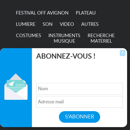
FESTIVAL OFF AVIGNON
PLATEAU
LUMIERE
SON
VIDEO
AUTRES
COSTUMES
INSTRUMENTS
RECHERCHE
MUSIQUE
MATERIEL
TRANSPORTS
X
ABONNEZ-VOUS !
Inscrivez-vous pour recevoir les dernières
annonces, mises à jour et offres spéciales
directement dans votre boîte de réception.
©2026. All rights reserved recupscene.com
Qui sommes nous ?
|
Médias
|
Newsletter
|
CGU
|
Politique de confidentialité
|
Partenaires
|
Mentions légales
|
Contact