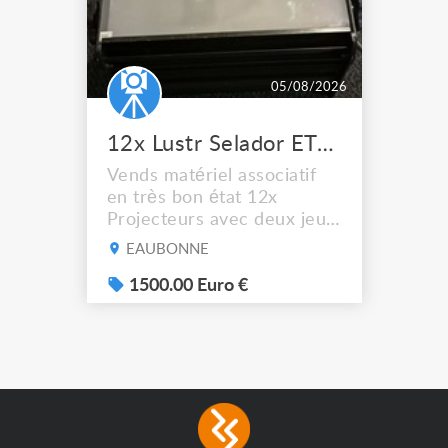
05/08/2026
12x Lustr Selador ETC Led 7x colors filtres
Vends matériel associatif
en très bon état 12x
Projecteurs avec deux jeux
de filtre filtre Lustr Selador
EAUBONNE
(7x color) Colour Mixing
system – seven colour
1500.00 Euro €
LEDs providing the
broadest colour spectrum
in any LED fixture
Incandescent-quality light
with low power
consumption The
permanence of a 50,000-