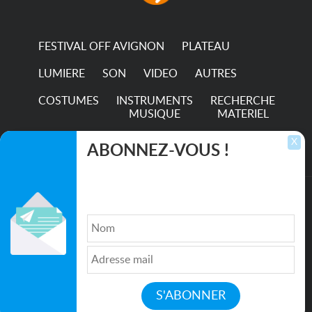
hour...
FESTIVAL OFF AVIGNON
PLATEAU
LUMIERE
SON
VIDEO
AUTRES
COSTUMES
INSTRUMENTS
RECHERCHE
MUSIQUE
MATERIEL
TRANSPORTS
X
ABONNEZ-VOUS !
Inscrivez-vous pour recevoir les dernières
annonces, mises à jour et offres spéciales
directement dans votre boîte de réception.
©2026. All rights reserved recupscene.com
Qui sommes nous ?
|
Médias
|
Newsletter
|
CGU
|
Politique de confidentialité
|
Partenaires
|
Mentions légales
|
Contact