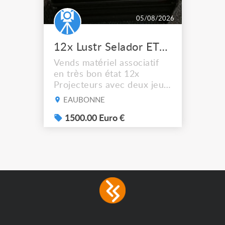
05/08/2026
12x Lustr Selador ETC Led 7x colors filtres
Vends matériel associatif
en très bon état 12x
Projecteurs avec deux jeux
de filtre filtre Lustr Selador
EAUBONNE
(7x color) Colour Mixing
system – seven colour
1500.00 Euro €
LEDs providing the
broadest colour spectrum
in any LED fixture
Incandescent-quality light
with low power
consumption The
permanence of a 50,000-
hour...