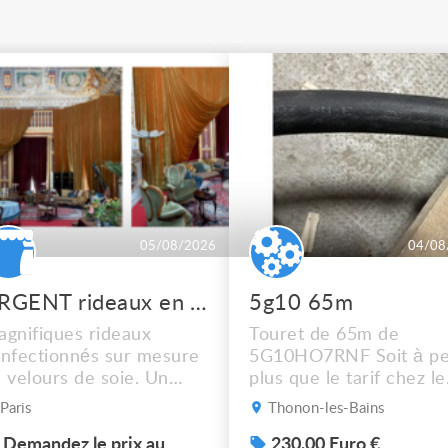
05/08/2026
04/08
URGENT rideaux en velours de soie
5g10 65m
gnifiques rideaux
Touret de 65m de
nfectionnés sur mesure
5G10HO7RNF Soit à pe
 velours de soie. Un
plus que le tarif chez le
dre de scène rouge, un
récupérateur Mais
Paris
Thonon-les-Bains
eu + des rideaux isolés.
dépêchez vous !! Photo
 dossier en photos. À
Demandez le prix au
sup sur demande ça ne
230.00 Euro €