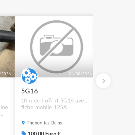
/2026
04/08/2026
5G16
2 BT 500
10m de ho7rnf 5G16 avec
En état de m
ine
fiche mobile 125A
Thonon-les-Bains
Thonon-les-B
s
100.00 Euro €
50.00 Euro