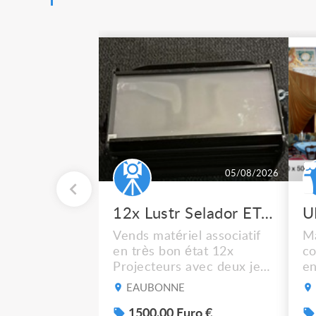
05/08/2026
12x Lustr Selador ETC Led 7x colors filtres
Vends matériel associatif
Ma
en très bon état 12x
co
Projecteurs avec deux jeux
en
de filtre filtre Lustr Selador
ca
EAUBONNE
(7x color) Colour Mixing
bl
system – seven colour
1500.00 Euro €
Cf