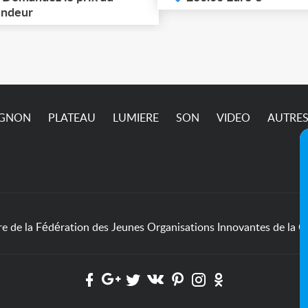
cupérer à Ivry-sur-Seine
ndeur
passe pas sur l’annonc
4) jusqu'à ce vendredi 7
ût (matin) inclus. Pric et
dalités à définir
semble.
IGNON
PLATEAU
LUMIERE
SON
VIDEO
AUTRE
de la Fédération des Jeunes Organisations Innovantes de la Cu