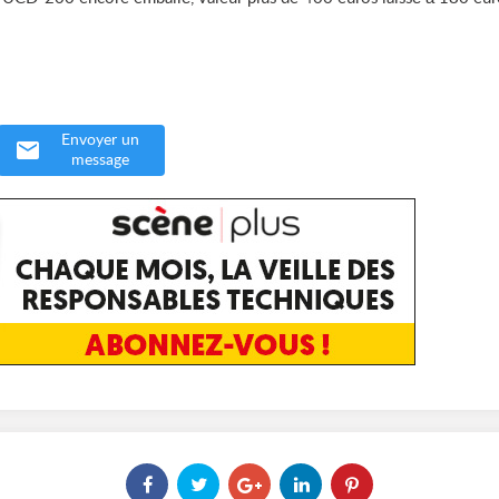
Envoyer un
message