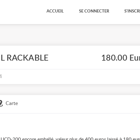
ACCUEIL
SE CONNECTER
S'INSCR
L RACKABLE
180.00 Eu
4
Carte
D-200 encore emballé, valeur plus de 400 euros laissé à 180 eur