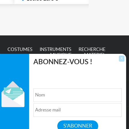
e
S
COSTUMES
INSTRUMENTS
RECHERCHE
MUSIQUE
MATERIEL
X
ABONNEZ-VOUS !
Inscrivez-vous pour recevoir les dernières
annonces, mises à jour et offres spéciales
directement dans votre boîte de réception.
lture et de l'Entertainment
Qui sommes nous ?
|
Médias
|
Newsletter
|
CGU
|
Politique de confidentialité
|
Partenaires
|
Mentions légales
|
Contact