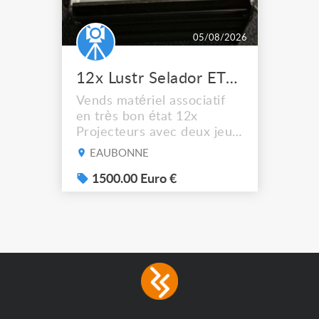
05/08/2026
12x Lustr Selador ETC Led 7x colors filtres
Vends matériel associatif
en très bon état 12x
Projecteurs avec deux jeux
de filtre filtre Lustr Selador
EAUBONNE
(7x color) Colour Mixing
system – seven colour
1500.00 Euro €
LEDs providing the
broadest colour spectrum
in any LED fixture
Incandescent-quality light
with low power
consumption The
permanence of a 50,000-
hour...