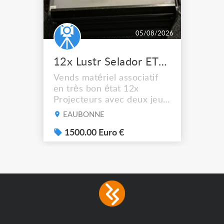
05/08/2026
12x Lustr Selador ETC Led 7x colors filtres
Vends matériel associatif
en très bon état 12x
Projecteurs avec deux jeux
de filtre filtre Lustr Selador
EAUBONNE
(7x color) Colour Mixing
system – seven colour
1500.00 Euro €
LEDs providing the
broadest colour spectrum
in any LED fixture
Incandescent-quality light
with low power
consumption The
permanence of a 50,000-
hour...